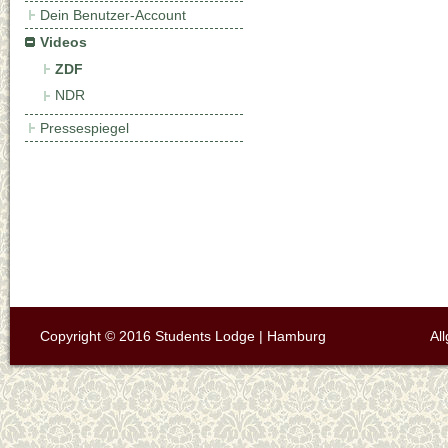
Dein Benutzer-Account
Videos
ZDF
NDR
Pressespiegel
Copyright © 2016 Students Lodge | Hamburg
Al