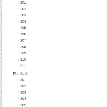
201
202
203
204
205
206
207
208
209
210
211
3.Stock
301
302
303
304
305