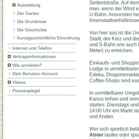
Seitentstraße. Auf dem
Ausstattung
man, wenn der Wind en
Der Garten
U-Bahn. Ansonsten her
Innenstadtverhältnis
Die Grundrisse
Die Geschichte
Von hier aus ist die Un
Kunstgeschichtliche Einordnung
Stadt, der Kiez und di
und S-Bahn wie auch B
Internet und Telefon
Meter) zu erreichen.
Vertragsinformationen
Einkaufs- und Shoppi
Wie anmieten?
Lodge in unmittelbarer
Dein Benutzer-Account
Edeka, Drogeriemärkte
Coffee-Shops sind eas
Videos
Pressespiegel
In unmittelbarer Umgeb
Kanus leihen und vom I
starten. Dienstags und 
14:00 Uhr ein Markt st
und Anden
Wer sich sportlich bet
Alster
laufen oder spa