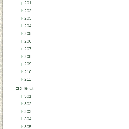
201
202
203
204
205
206
207
208
209
210
211
3.Stock
301
302
303
304
305