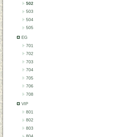
502
503
504
505
EG
701
702
703
704
705
706
708
VIP
801
802
803
804