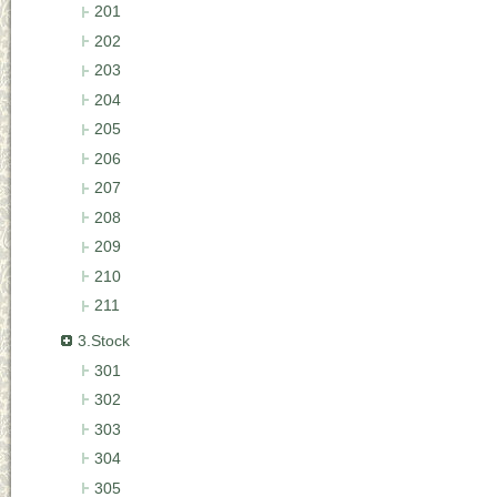
201
202
203
204
205
206
207
208
209
210
211
3.Stock
301
302
303
304
305