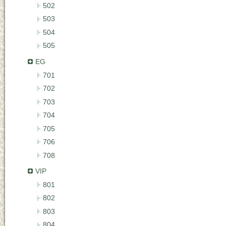
502
503
504
505
EG
701
702
703
704
705
706
708
VIP
801
802
803
804