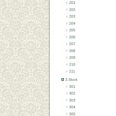
201
202
203
204
205
206
207
208
209
210
211
3.Stock
301
302
303
304
305