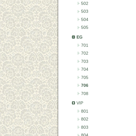
502
503
504
505
EG
701
702
703
704
705
706
708
VIP
801
802
803
804