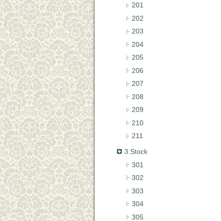
201
202
203
204
205
206
207
208
209
210
211
3.Stock
301
302
303
304
305