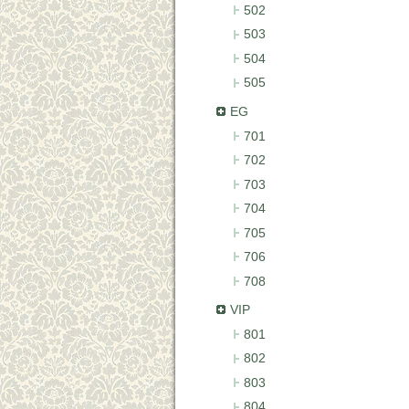
502
503
504
505
EG
701
702
703
704
705
706
708
VIP
801
802
803
804