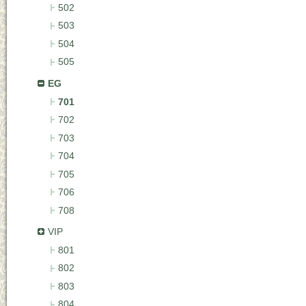
502
503
504
505
EG
701
702
703
704
705
706
708
VIP
801
802
803
804