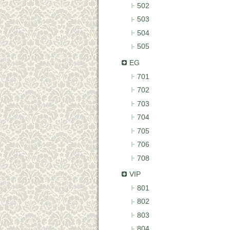
502
503
504
505
EG
701
702
703
704
705
706
708
VIP
801
802
803
804