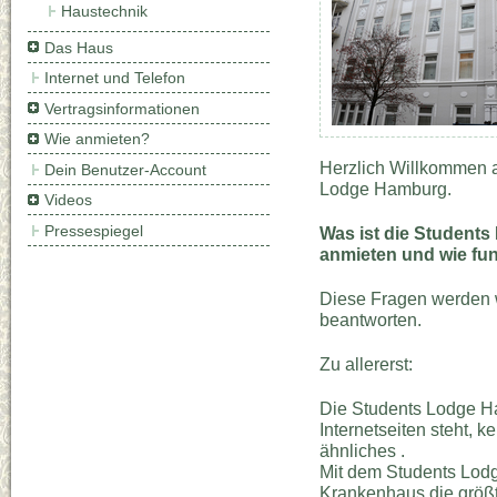
Haustechnik
Das Haus
Internet und Telefon
Vertragsinformationen
Wie anmieten?
Herzlich Willkommen au
Dein Benutzer-Account
Lodge Hamburg.
Videos
Pressespiegel
Was ist die Students
anmieten und wie fun
Diese Fragen werden 
beantworten.
Zu allererst:
Die Students Lodge Ha
Internetseiten steht, k
ähnliches .
Mit dem Students Lodg
Krankenhaus die größ